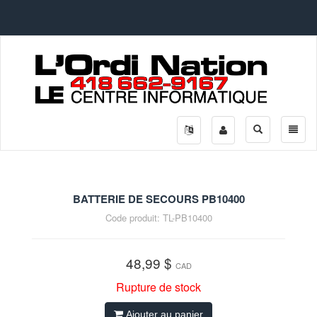
Afficher
Affiche
la
le
recherche
menu
BATTERIE DE SECOURS PB10400
Code produit:
TL-PB10400
48,99 $
CAD
Rupture de stock
Ajouter au panier